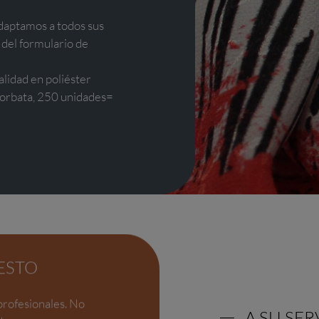
daptamos a todos sus
 del formulario de
alidad en poliéster
corbata, 250 unidades=
ESTO
profesionales. No
A SU SER