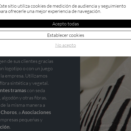
Este sitio utiliza cookies de medición de audiencia y seguimiento
para ofrecerle una mejor experiencia de navegación.
Acepto todas
Establecer cookies
 calidad
No acepto
en de sus clientes gracias
n logotipo o con un juego
 la empresa. Utilizamos
bra sintética y vegetal.
entes tramas
con seda
 algodón y otras fibras.
s de la misma manera a
a
Choros
, a
Asociaciones
empresas pequeñas y
ación
.