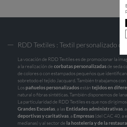
RDD Textiles : Textil personalizado de
La vocación de RDD Textiles es de promocionar la imag
a la realización de
corbatas personalizadas
de seda co
de colores o con estampados pequeños que identifican
sobretodo el tejido Jacquard. También trabajamos con fi
Los
pañuelos personalizados
están
tejidos en difer
natural o fibras sintéticas. También disponemos de lana,
La particularidad de RDD Textiles es que nos dirigimo
Grandes Escuelas
, a las
Entidades administrativas
, 
deportivas y caritativas
, a
Empresas
(del CAC 40, a 
medianas) y al sector de
la hostelería y de la restaur