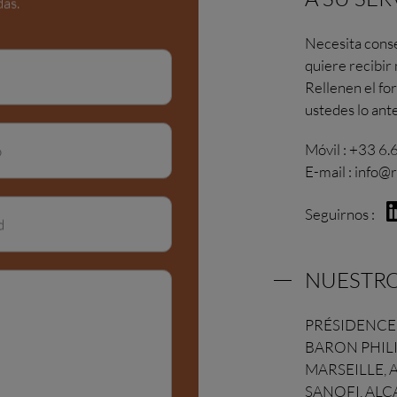
as.
Necesita conse
quiere recibir
Rellenen el fo
ustedes lo ante
Móvil :
+33 6.
E-mail :
info@r
Seguirnos :
NUESTRO
PRÉSIDENCE
BARON PHILI
MARSEILLE, A
SANOFI, ALC