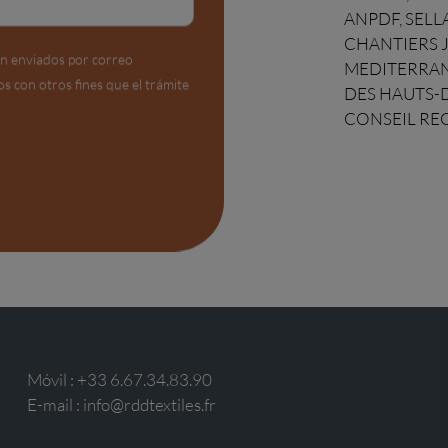
ANPDF, SEL
CHANTIERS 
án enviados por correo
MEDITERRANE
os con otros fines que el trámite
DES HAUTS-
CONSEIL RE
Móvil :
+33 6.67.34.83.90
E-mail :
info@rddtextiles.fr